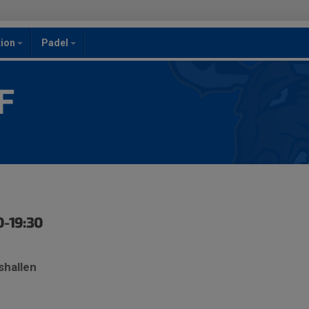
ion
Padel
F
0-19:30
shallen