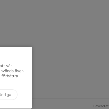
att vår
 används även
t förbättra
ändiga
Levererat