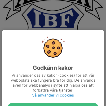
Godkänn kakor
Vi använder oss av kakor (cookies) för att vår
Här kommer lite info om säsongsavslutningen
webbplats ska fungera bra för dig. De används
även för webbanalys i syfte att hjälpa oss att
Vi samlas inne på IFU 15.30 fredagen den 25 april för ett sista
förbättra våra tjänster.
poolspel.
Så använder vi cookies
Eftersom alla i laget ska vara med och spela samtidigt denna
gång vilket vi tycker är jätteroligt, Men...