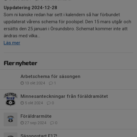
Uppdatering 2024-12-28
Som ni kanske redan har sett i kalendern så har förbundet
uppdaterat vårens schema för poolspel. Den 15 mars utgår och
ersätts den 25 januari i Örsundsbro. Schemat kommer inte att
ändras med vilka...
Läs mer
Fler nyheter
Arbetschema för säsongen
13 okt 2024
1
Minnesanteckningar från föräldramötet
5 okt 2024
0
Föräldrarmöte
27 sep 2024
0
Säsongstart F17!