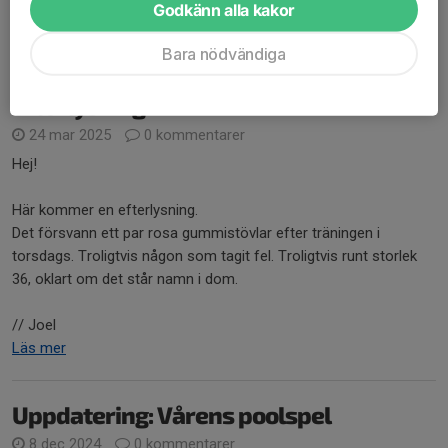
Godkänn alla kakor
Läs mer
Bara nödvändiga
Efterlysning
24 mar 2025
0 kommentarer
Hej!
Här kommer en efterlysning.
Det försvann ett par rosa gummistövlar efter träningen i
torsdags. Troligtvis någon som tagit fel. Troligtvis runt storlek
36, oklart om det står namn i dom.
// Joel
Läs mer
Uppdatering: Vårens poolspel
8 dec 2024
0 kommentarer