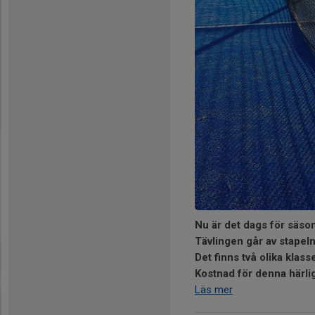
Nu är det dags för säso
Tävlingen går av stapel
Det finns två olika klass
Kostnad för denna härliga
Läs mer