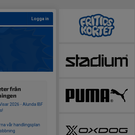
Logga in
ter från
ningen
Visar 2026 - Alunda IBF
s!
rna vår handlingsplan
obbning