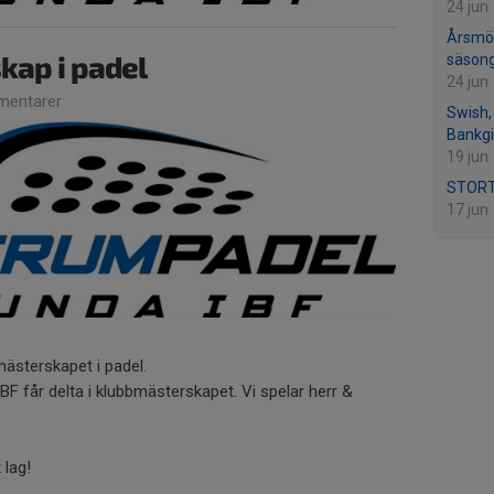
24 jun
Årsmöt
kap i padel
säsong
24 jun
entarer
Swish, 
Bankgi
19 jun
STORT 
17 jun
mästerskapet i padel.
F får delta i klubbmästerskapet. Vi spelar herr &
 lag!