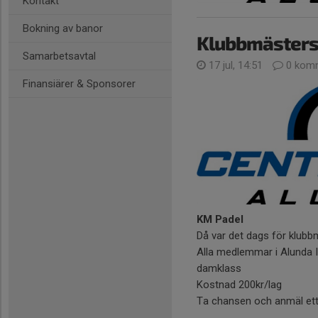
Kontakt
Bokning av banor
Klubbmästers
Samarbetsavtal
17 jul, 14:51
0 komm
Finansiärer & Sponsorer
KM Padel
Då var det dags för klubb
Alla medlemmar i Alunda IB
damklass
Kostnad 200kr/lag
Ta chansen och anmäl ett