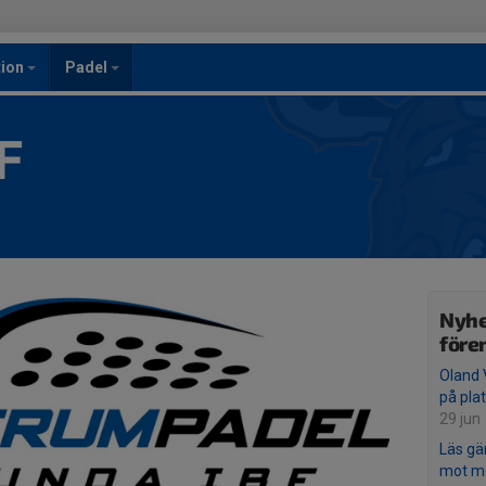
ion
Padel
F
Nyhe
före
Oland 
på plat
29 jun
Läs gä
mot m