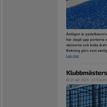
Äntligen är padelbanor
har slagit upp portarna 
vännerna och boka året
Bokning görs som vanlig
Läs mer
Klubbmästers
23 apr 2025
0 kom