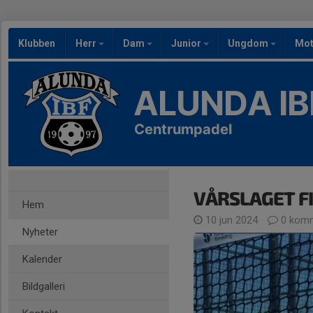
Klubben
Herr
Dam
Junior
Ungdom
Mot
ALUNDA IB
Centrumpadel
VÅRSLAGET F
Hem
10 jun 2024
0 komm
Nyheter
Kalender
Bildgalleri