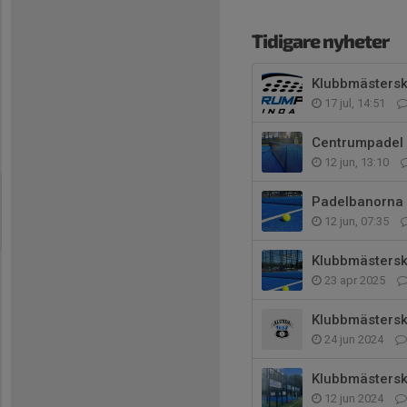
Tidigare nyheter
Klubbmästersk
17 jul, 14:51
Centrumpadel 
12 jun, 13:10
Padelbanorna ä
12 jun, 07:35
Klubbmästersk
23 apr 2025
Klubbmästersk
24 jun 2024
Klubbmästerska
12 jun 2024