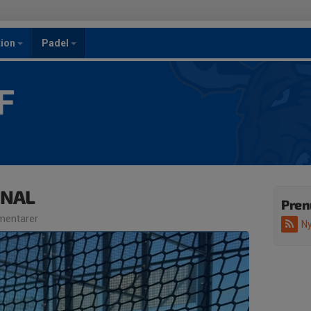
ion
Padel
F
INAL
Pren
entarer
Ny