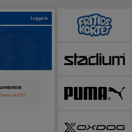
Logga in
umerera
heter via RSS