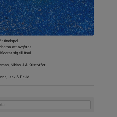
r finalspel.
cherna att avgöras.
cerat sig till final.
mas, Niklas J & Kristoffer.
anna, Isak & David