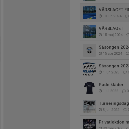
VÅRSLAGET FI
10 jun 2024
VÅRSLAGET
15 maj 2024
Säsongen 202
15 apr 2024
Säsongen 202
1 jun 2023
Padelkläder
1 jul 2022
0
Turneringsdag
3 jun 2022
Privatlektion 
30 maj 2022