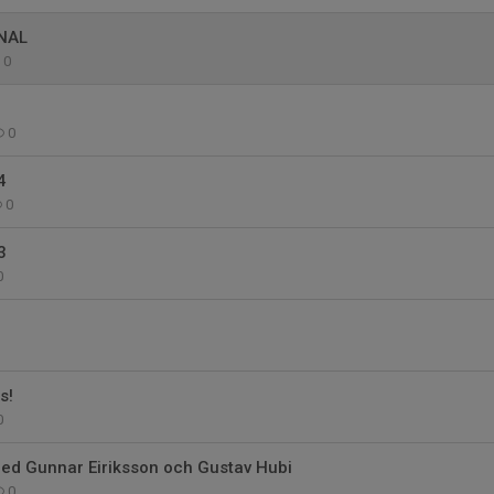
NAL
0
0
4
0
3
0
s!
0
med Gunnar Eiriksson och Gustav Hubi
0