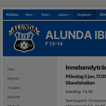
Klubben
Herr
Dam
Junior
Ungdom
Mot
ALUNDA IB
F 13-14
Innebandyträn
Hem
Måndag 5 jan, 17:0
Nyheter
Olandshallen
Truppen
Samling: 16:50
Matcher
Samlingstid 10 minuter