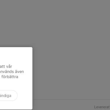
att vår
 används även
t förbättra
ändiga
Levererat