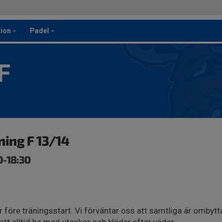
ion
Padel
F
ing F 13/14
0-18:30
 före träningsstart. Vi förväntar oss att samtliga är ombytt