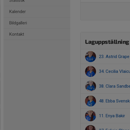
Statistik
Kalender
Bildgalleri
Kontakt
Laguppställning
23. Astrid Grape
34. Cecilia Vlaic
38. Clara Sandb
48. Ebba Svensk
11. Enya Bakir