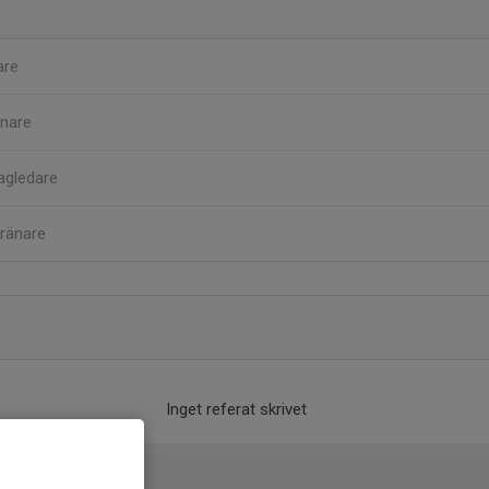
are
nare
agledare
ränare
Inget referat skrivet