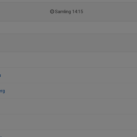
Samling 14:15
u
erg