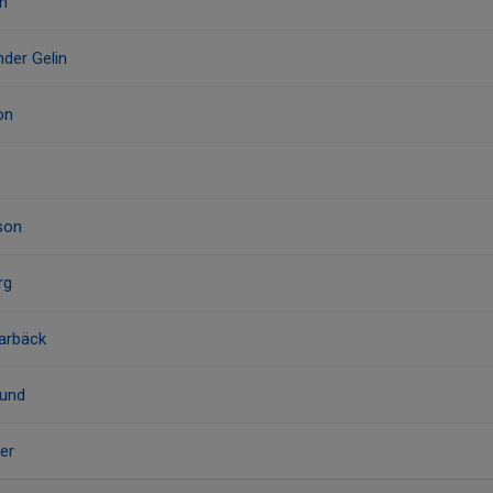
on
nder Gelin
on
son
rg
arbäck
lund
er