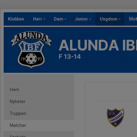
Klubben
Herr
Dam
Junior
Ungdom
Mot
ALUNDA IB
F 13-14
Hem
Nyheter
Truppen
Matcher