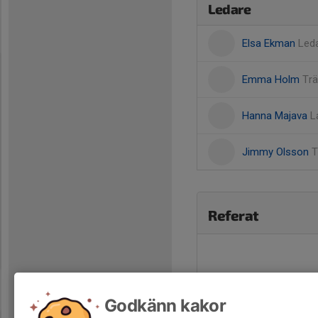
Ledare
Elsa Ekman
Led
Emma Holm
Trä
Hanna Majava
L
Jimmy Olsson
T
Referat
Godkänn kakor