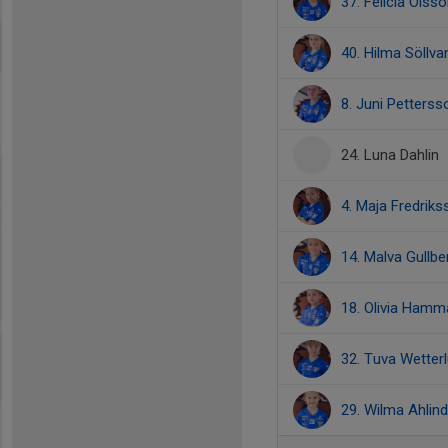
37. Felicia Olss
40. Hilma Söllva
8. Juni Petterss
24. Luna Dahlin
4. Maja Fredriks
14. Malva Gullbe
18. Olivia Hamm
32. Tuva Wetter
29. Wilma Ahlind