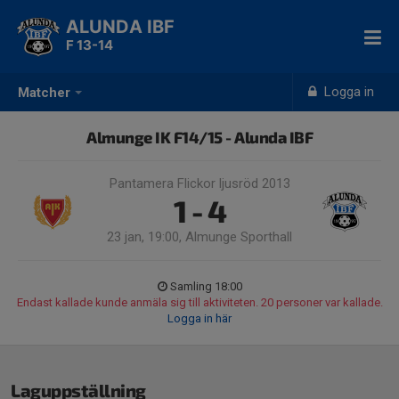
ALUNDA IBF
F 13-14
Logga in
Matcher
Almunge IK F14/15 - Alunda IBF
Pantamera Flickor ljusröd 2013
1 - 4
23 jan, 19:00, Almunge Sporthall
Samling 18:00
Endast kallade kunde anmäla sig till aktiviteten. 20 personer var kallade.
Logga in här
Laguppställning