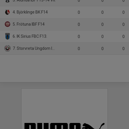
0
0
0
4. Björklinge BK F14
0
0
0
5. Frötuna IBF F14
0
0
0
6. IK Sirius FBC F13.
0
0
0
7. Storvreta Ungdom IBK F14
0
0
0