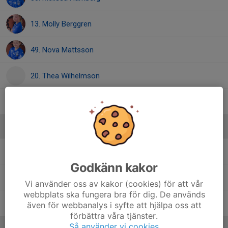
13. Molly Berggren
49. Nova Mattsson
20. Thea Wilhelmson
19. Tilda Zelin Hillbom
Ledare
Emelie Färdig
Tränare
Godkänn kakor
Jonas Gustafsson
Tränare
Vi använder oss av kakor (cookies) för att vår
webbplats ska fungera bra för dig. De används
Patrik Lidén
Tränare
även för webbanalys i syfte att hjälpa oss att
förbättra våra tjänster.
Så använder vi cookies