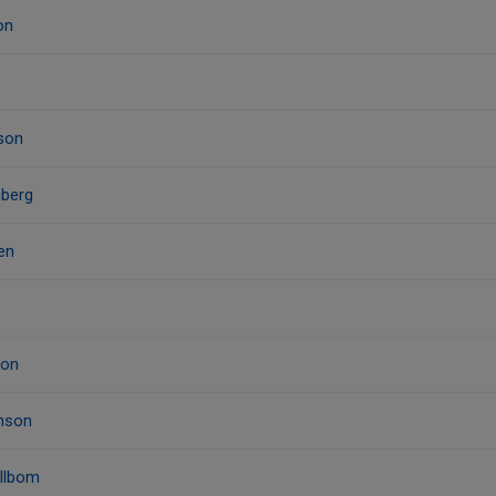
on
son
mberg
en
son
lmson
illbom