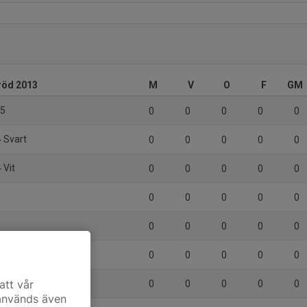
röd 2013
M
V
O
F
GM
15
0
0
0
0
0
4 Svart
0
0
0
0
0
 Vit
0
0
0
0
0
0
0
0
0
0
0
0
0
0
0
0
0
0
0
0
 IBK F14
att vår
0
0
0
0
0
 används även