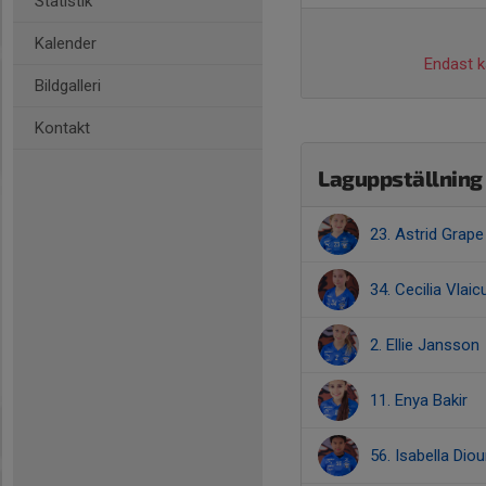
Statistik
Kalender
Endast ka
Bildgalleri
Kontakt
Laguppställning
23. Astrid Grape
34. Cecilia Vlaic
2. Ellie Jansson
11. Enya Bakir
56. Isabella Dio