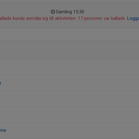
Samling 15:30
llade kunde anmäla sig till aktiviteten. 17 personer var kallade.
Logga
u
ume