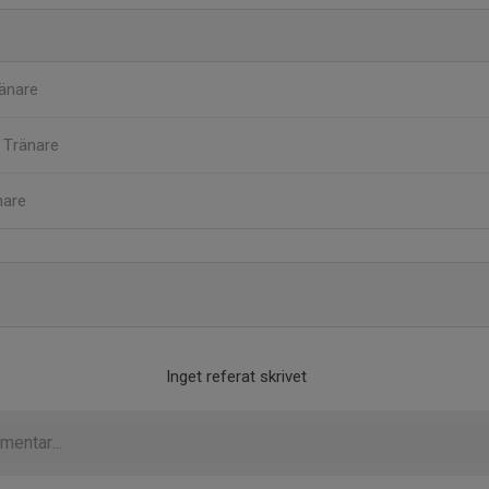
änare
m
Tränare
nare
Inget referat skrivet