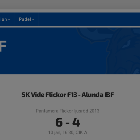
ion
Padel
F
SK Vide Flickor F13 - Alunda IBF
Pantamera Flickor ljusröd 2013
6 - 4
10 jan, 16:30, CIK A