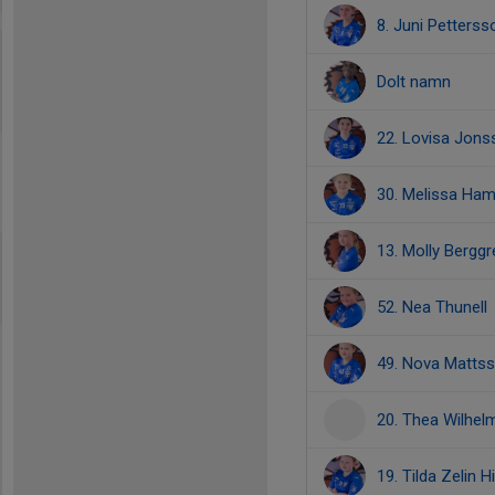
8. Juni Petterss
Dolt namn
22. Lovisa Jons
30. Melissa Ha
13. Molly Berggr
52. Nea Thunell
49. Nova Matts
20. Thea Wilhe
19. Tilda Zelin H