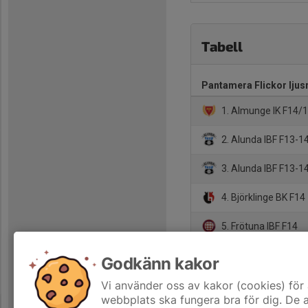
Tabell
Pantamera Flickor ljus
1. Almunge IK F14/
2. Alunda IBF F13-1
3. Alunda IBF F13-14
4. Björklinge BK F14
5. Frötuna IBF F14
6. IK Sirius FBC F13.
Godkänn kakor
7. Storvreta Ungdom
Vi använder oss av kakor (cookies) för 
webbplats ska fungera bra för dig. De