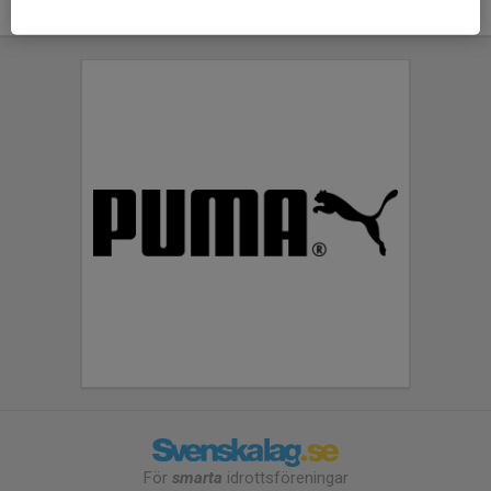
För
smarta
idrottsföreningar