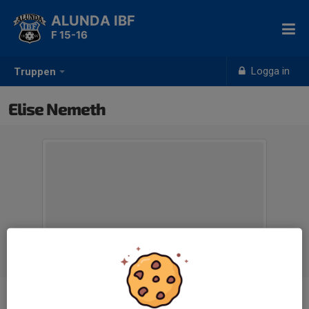
ALUNDA IBF
F 15-16
Logga in
Truppen
Elise Nemeth
Position
-