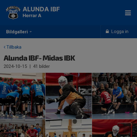
ALUNDA IBF
Herrar A
Logga in
Bildgalleri
Tillbaka
Alunda IBF- Midas IBK
2024-10-15
|
41 bilder