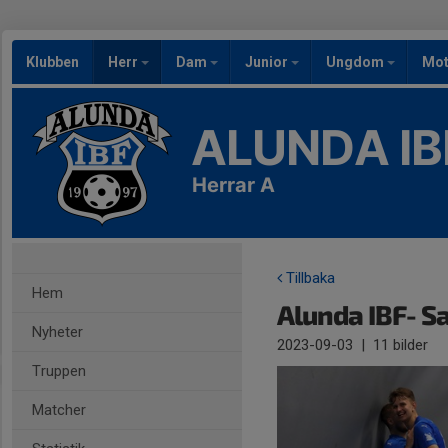
Klubben
Herr
Dam
Junior
Ungdom
Mot
ALUNDA IB
Herrar A
Tillbaka
Hem
Alunda IBF- S
Nyheter
2023-09-03
|
11 bilder
Truppen
Matcher