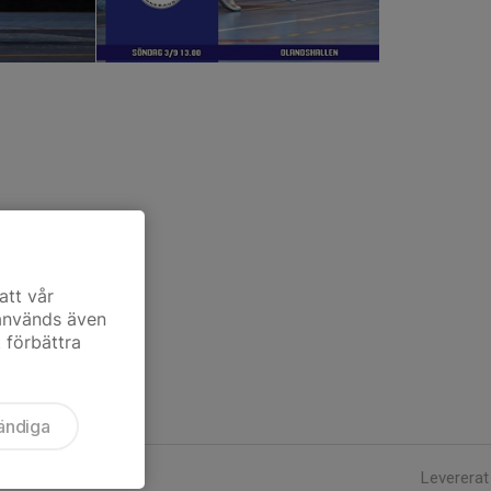
att vår
 används även
t förbättra
ändiga
Levererat