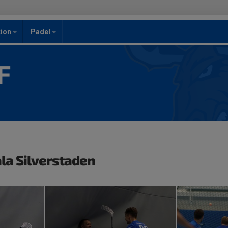
ion
Padel
F
ala Silverstaden