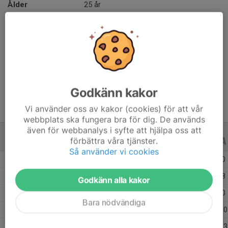
Ålder
25 år
Längd
170 cm
Komplett back, stark i närkamperna och har även ett 
mycket bra skott och spelsinne. Har växt ut till en av 
truppens viktigaste spelare.
Godkänn kakor
Vi använder oss av kakor (cookies) för att vår
webbplats ska fungera bra för dig. De används
även för webbanalys i syfte att hjälpa oss att
förbättra våra tjänster.
ALLA SERIER
ALLA ÅR
Så använder vi cookies
Säsongen 25/26
3
0
0
Säsongen 24/25
34
2
8
Godkänn alla kakor
Säsongen 23/24
36
0
0
Bara nödvändiga
Säsongen 22/23
24
5
10
Säsongen 21/22
31
14
13