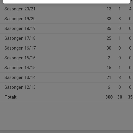
Säsongen 20/21
13
1
4
Säsongen 19/20
33
3
0
Säsongen 18/19
35
0
0
Säsongen 17/18
25
1
0
Säsongen 16/17
30
0
0
Säsongen 15/16
2
0
0
Säsongen 14/15
15
1
0
Säsongen 13/14
21
3
0
Säsongen 12/13
6
0
0
Totalt
308
30
35