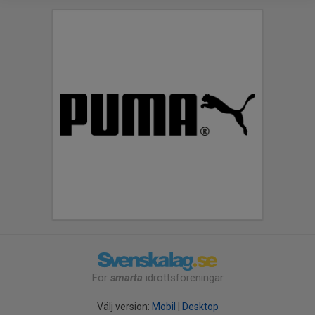
För
smarta
idrottsföreningar
Välj version:
Mobil
|
Desktop