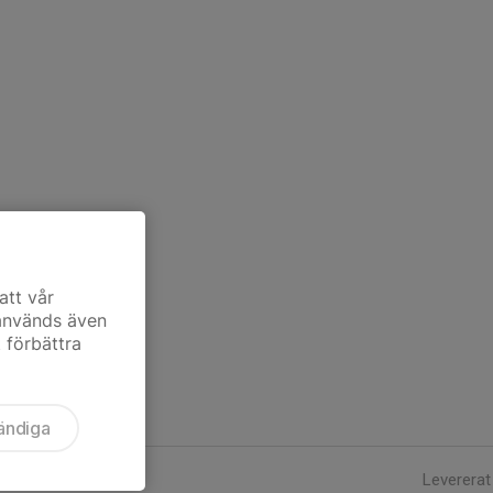
att vår
 används även
t förbättra
ändiga
Levererat