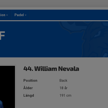
ion
Padel
F
44. William Nevala
Position
Back
Ålder
18 år
Längd
191 cm