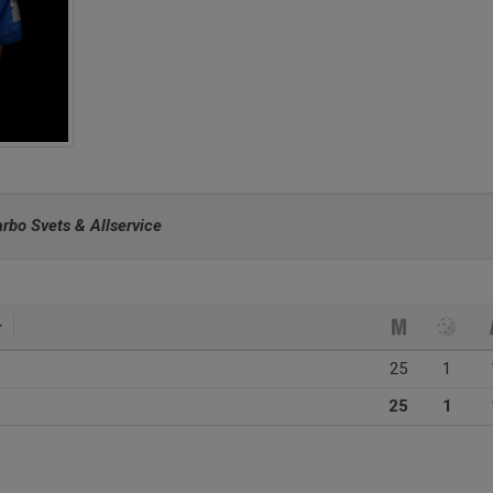
arbo Svets & Allservice
25
1
25
1