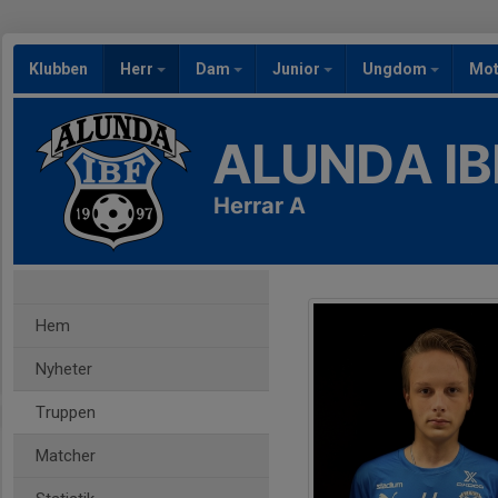
Klubben
Herr
Dam
Junior
Ungdom
Mot
ALUNDA IB
Herrar A
Hem
Nyheter
Truppen
Matcher