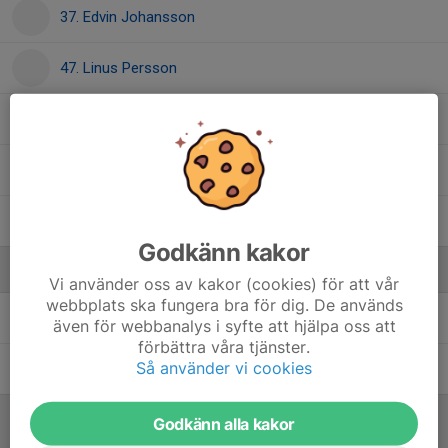
37. Edvin Johansson
47. Linus Persson
51. Oliver Persson
, P 10
85. Julian Mattsson
87. Emil Gunnarsson
Godkänn kakor
Ledare
Vi använder oss av kakor (cookies) för att vår
webbplats ska fungera bra för dig. De används
Andreas Eriksson
Coach HJ
även för webbanalys i syfte att hjälpa oss att
förbättra våra tjänster.
Så använder vi cookies
Mikael Larsson
Coach HJ
Godkänn alla kakor
Referat