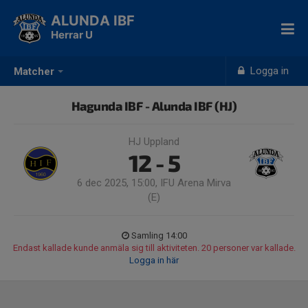
ALUNDA IBF
Herrar U
Logga in
Matcher
Hagunda IBF - Alunda IBF (HJ)
HJ Uppland
12 - 5
6 dec 2025, 15:00, IFU Arena Mirva
(E)
Samling 14:00
Endast kallade kunde anmäla sig till aktiviteten. 20 personer var kallade.
Logga in här