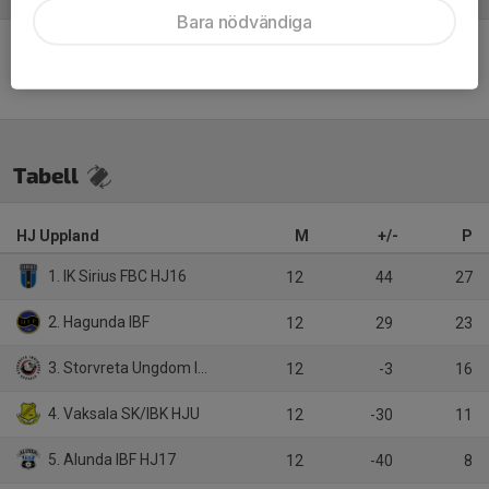
Bara nödvändiga
Inget referat skrivet
Tabell
HJ Uppland
M
+/-
P
1. IK Sirius FBC HJ16
12
44
27
2. Hagunda IBF
12
29
23
3. Storvreta Ungdom IBK HJ17
12
-3
16
4. Vaksala SK/IBK HJU
12
-30
11
5. Alunda IBF HJ17
12
-40
8