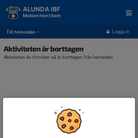
ALUNDA IBF
Motion herr/dam
Logga in
Till hemsidan
Aktiviteten är borttagen
Aktiviteten du försöker nå är borttagen från hemsidan.