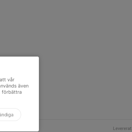
att vår
 används även
t förbättra
ändiga
Levererat