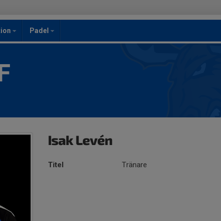
ion
Padel
F
Isak Levén
Titel
Tränare