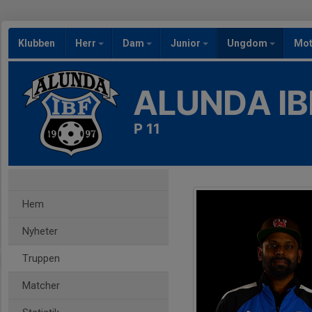
Klubben
Herr
Dam
Junior
Ungdom
Mot
ALUNDA IB
P 11
Hem
Nyheter
Truppen
Matcher