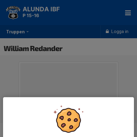
ALUNDA IBF
P 15-16
Logga in
Truppen
William Redander
Ålder
10 år