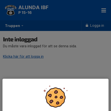
ALUNDA IBF
P 15-16
Logga in
Truppen
Inte inloggad
Du måste vara inloggad för att se denna sida.
Klicka här för att logga in