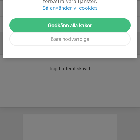
förbättra våra tjänster.
Så använder vi cookies
Emy Ejerfeldt
Tränare
Samuel Ejerfeldt
Tränare
Godkänn alla kakor
Bara nödvändiga
Referat
Inget referat skrivet