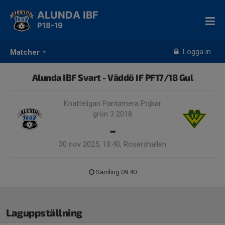
ALUNDA IBF
P18-19
Logga in
Matcher
Alunda IBF Svart - Väddö IF PF17/18 Gul
Knatteligan Pantamera Pojkar
grön 3 2018
-
30 nov 2025, 10:40, Rosershallen
Samling 09:40
Laguppställning