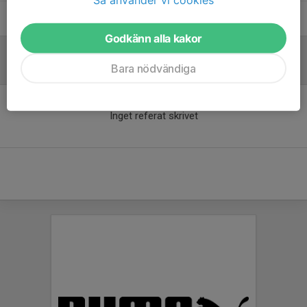
Johan Jansson
Tränare
Godkänn alla kakor
Bara nödvändiga
Referat
Inget referat skrivet