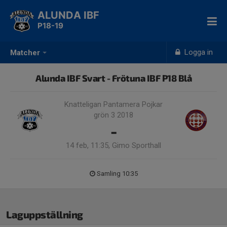
ALUNDA IBF
P18-19
Logga in
Matcher
Alunda IBF Svart - Frötuna IBF P18 Blå
Knatteligan Pantamera Pojkar
grön 3 2018
-
14 feb, 11:35, Gimo Sporthall
Samling 10:35
Laguppställning