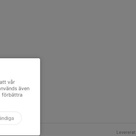
att vår
 används även
t förbättra
ändiga
Levererat