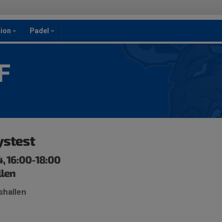
ion
Padel
F
ystest
, 16:00-18:00
llen
shallen