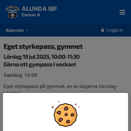
ALUNDA IBF
Damer A
Logga in
Kalender
Eget styrkepass, gymmet
Lördag 19 jul 2025, 10:00-11:30
Gärna ett gympass i veckan!
Samling: 10:00
Eget styrkepass på gymmet, en av dagarna torsdag-
söndag