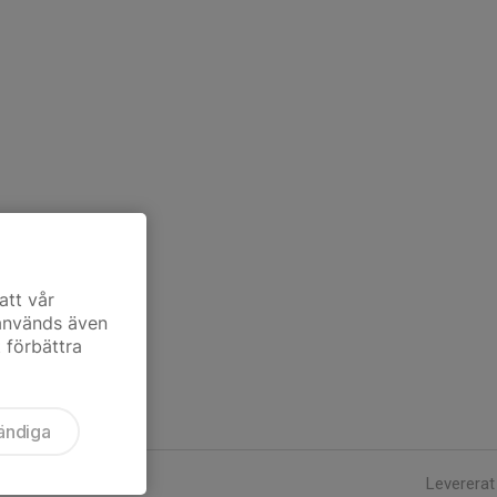
att vår
 används även
t förbättra
ändiga
Levererat