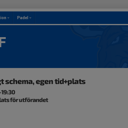
ion
Padel
F
gt schema, egen tid+plats
-19:30
lats för utförandet