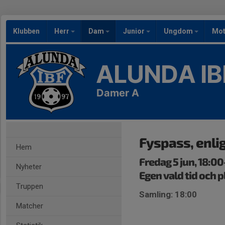
Klubben
Herr
Dam
Junior
Ungdom
Mot
ALUNDA IB
Damer A
Fyspass, enli
Hem
Fredag 5 jun, 18:00
Nyheter
Egen vald tid och p
Truppen
Samling: 18:00
Matcher