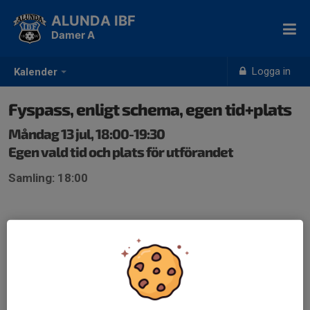
ALUNDA IBF
Damer A
Logga in
Kalender
Fyspass, enligt schema, egen tid+plats
Måndag 13 jul, 18:00-19:30
Egen vald tid och plats för utförandet
Samling: 18:00