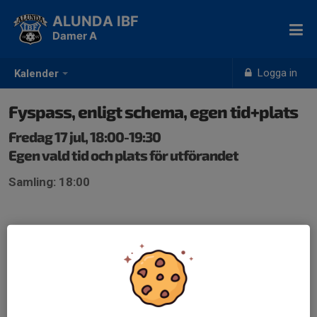
ALUNDA IBF
Damer A
Logga in
Kalender
Fyspass, enligt schema, egen tid+plats
Fredag 17 jul, 18:00-19:30
Egen vald tid och plats för utförandet
Samling: 18:00