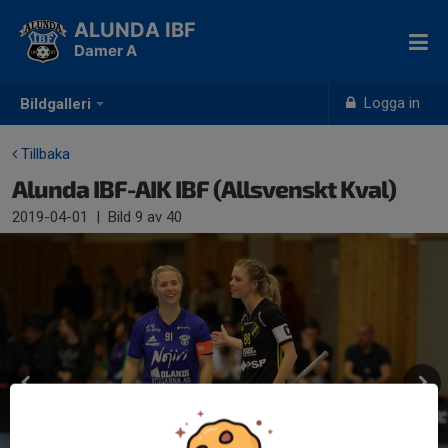
ALUNDA IBF
Damer A
Logga in
Bildgalleri
Tillbaka
Alunda IBF-AIK IBF (Allsvenskt Kval)
2019-04-01
|
Bild
9
av 40