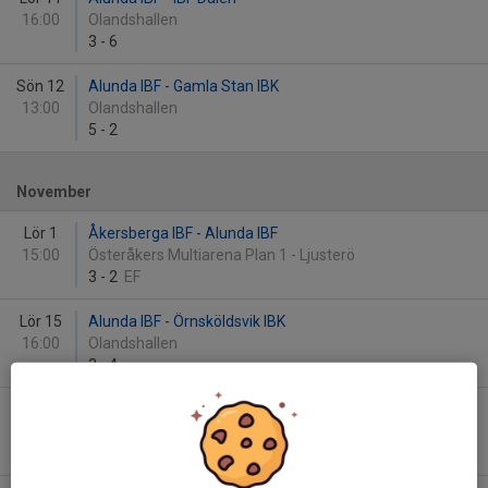
16:00
Olandshallen
3
-
6
Sön 12
Alunda IBF - Gamla Stan IBK
13:00
Olandshallen
5
-
2
November
Lör 1
Åkersberga IBF - Alunda IBF
15:00
Österåkers Multiarena Plan 1 - Ljusterö
3
-
2
EF
Lör 15
Alunda IBF - Örnsköldsvik IBK
16:00
Olandshallen
3
-
4
Ons 19
Hagunda IF - Alunda IBF
19:00
IFU Arena Mirva (E)
3
-
4