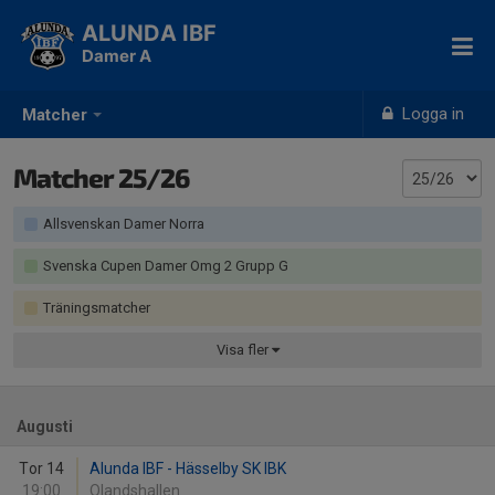
ALUNDA IBF
Damer A
Logga in
Matcher
Matcher 25/26
Allsvenskan Damer Norra
Svenska Cupen Damer Omg 2 Grupp G
Träningsmatcher
Visa
fler
Augusti
Tor 14
Alunda IBF - Hässelby SK IBK
19:00
Olandshallen