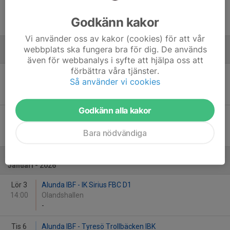
Lör 22
RIG Umeå IBF - Alunda IBF
16:00
Umeå Energi Arena Väst
Godkänn kakor
7
-
3
Vi använder oss av kakor (cookies) för att vår
webbplats ska fungera bra för dig. De används
December
även för webbanalys i syfte att hjälpa oss att
förbättra våra tjänster.
Tor 4
Alunda IBF - Nacka IBK
Så använder vi cookies
20:00
Olandshallen
4
-
4
Godkänn alla kakor
Lör 20
Sundsvalls IBF - Alunda IBF
15:00
Sundsvalls Sporthall-A
Bara nödvändiga
4
-
1
Januari - 2026
Lör 3
Alunda IBF - IK Sirius FBC D1
14:00
Olandshallen
-
Tis 6
Alunda IBF - Tyresö Trollbäcken IBK