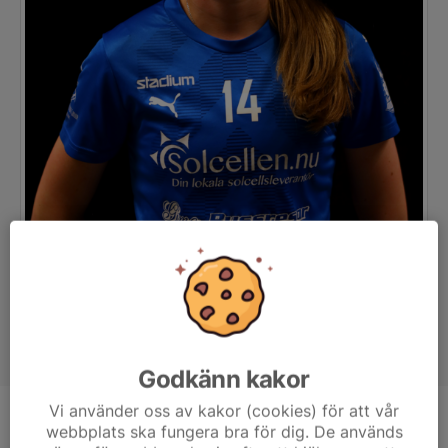
Godkänn kakor
Vi använder oss av kakor (cookies) för att vår
Position
Forward
webbplats ska fungera bra för dig. De används