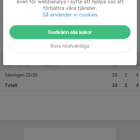
även för webbanalys i syfte att hjälpa oss att
Ålder
18 år
förbättra våra tjänster.
Så använder vi cookies
Spelar på dubbellicens med Strömsbro IF. 
Godkänn alla kakor
Bara nödvändiga
ALLA SERIER
ALLA ÅR
Säsongen 25/26
24
2
4
Totalt
24
2
4