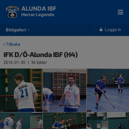
ALUNDA IBF
Herrar Legends
Logga in
Bildgalleri
Tillbaka
IFK D/Ö-Alunda IBF (H4)
2016-01-30
|
36 bilder