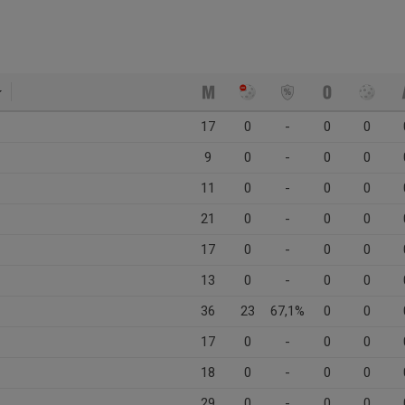
17
0
-
0
0
9
0
-
0
0
11
0
-
0
0
21
0
-
0
0
17
0
-
0
0
13
0
-
0
0
36
23
67,1%
0
0
17
0
-
0
0
18
0
-
0
0
29
0
-
0
0