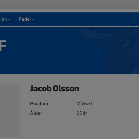
ion
Padel
F
Jacob Olsson
Position
Målvakt
Ålder
25 år