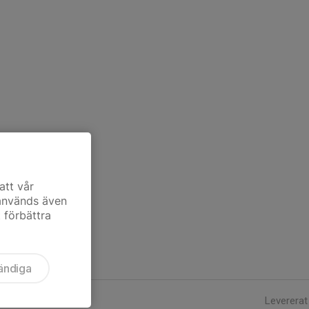
att vår
 används även
t förbättra
ändiga
Levererat