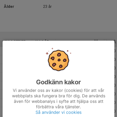
Ålder
23 år
ALLA SERIER
ALLA ÅR
Säsongen 25/26
31
0
0
Säsongen 24/25
23
0
0
Säsongen 23/24
7
0
0
Säsongen 22/23
19
1
0
Godkänn kakor
Säsongen 21/22
13
0
0
Vi använder oss av kakor (cookies) för att vår
Säsongen 20/21
6
0
0
webbplats ska fungera bra för dig. De används
även för webbanalys i syfte att hjälpa oss att
Säsongen 19/20
26
0
0
förbättra våra tjänster.
Säsongen 18/19
19
0
0
Så använder vi cookies