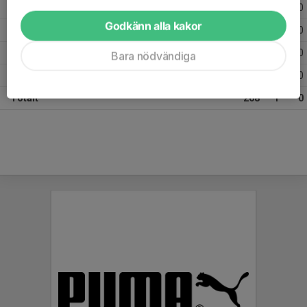
Säsongen 16/17
35
0
0
Godkänn alla kakor
Säsongen 15/16
26
0
0
Säsongen 14/15
39
0
0
Bara nödvändiga
Säsongen 13/14
24
0
0
Totalt
268
1
0