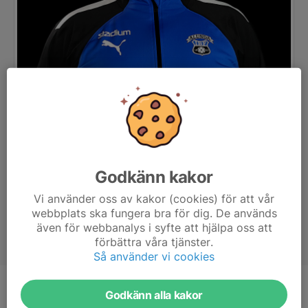
Godkänn kakor
Vi använder oss av kakor (cookies) för att vår
webbplats ska fungera bra för dig. De används
även för webbanalys i syfte att hjälpa oss att
förbättra våra tjänster.
Så använder vi cookies
Titel
Sportchef
Godkänn alla kakor