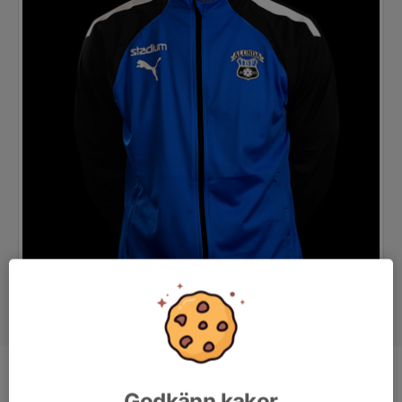
Titel
Fystränare
Godkänn kakor