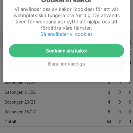
Ålder
43 år
Vi använder oss av kakor (cookies) för att vår
webbplats ska fungera bra för dig. De används
även för webbanalys i syfte att hjälpa oss att
förbättra våra tjänster.
Så använder vi cookies
ALLA SERIER
ALLA ÅR
Godkänn alla kakor
Säsongen 25/26
7
0
0
Säsongen 24/25
15
2
1
Bara nödvändiga
Säsongen 23/24
12
0
0
Säsongen 22/23
5
0
0
Säsongen 21/22
3
0
0
Säsongen 20/21
4
0
0
Säsongen 16/17
8
0
0
Totalt
54
2
1