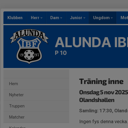
Klubben
Herr
Dam
Junior
Ungdom
Mot
ALUNDA IB
P 10
Träning inne
Hem
Onsdag 5 nov 2025,
Nyheter
Olandshallen
Truppen
Samling: 17:30, Oland
Matcher
Ingen fys denna vecka.