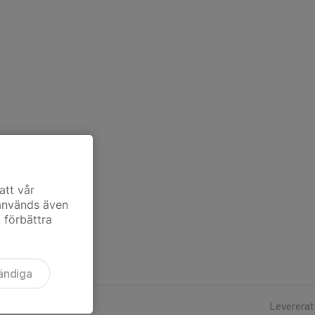
att vår
 används även
t förbättra
ändiga
Levererat