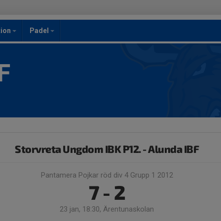
ion
Padel
F
Storvreta Ungdom IBK P12. - Alunda IBF
Pantamera Pojkar röd div 4 Grupp 1 2012
7 - 2
23 jan, 18:30, Ärentunaskolan