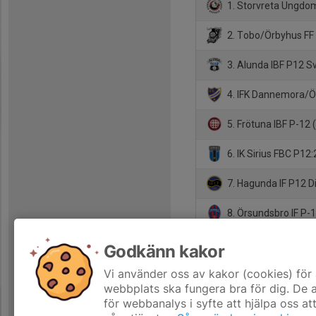
1. Storvreta Ungdom
2. Tobo/Örbyhus FF 
3. Alunda IBF P12 S
4. IFK Dannemora/Ö
5. Frötuna IBF P-12 
6. IK Sirius FBC P12:
7. Hagunda IF P12 D
8. Örsundsbro IF P-
9. Vakant plats 1
Godkänn kakor
10. Wåhla IBK P12
Vi använder oss av kakor (cookies) för 
webbplats ska fungera bra för dig. De
för webbanalys i syfte att hjälpa oss at