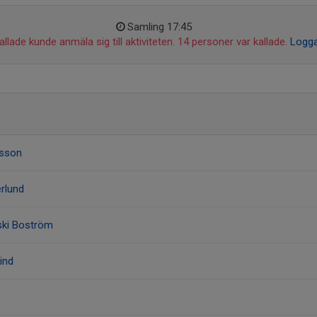
Samling 17:45
llade kunde anmäla sig till aktiviteten. 14 personer var kallade.
Logga
rsson
erlund
ski Boström
lind