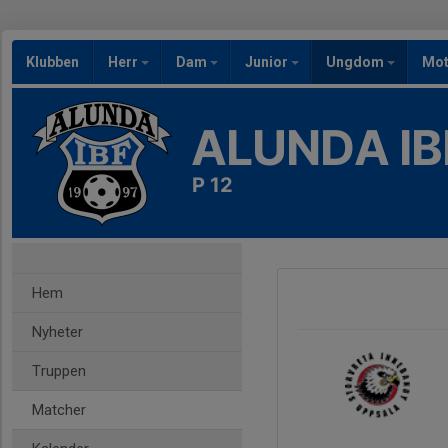
Klubben
Herr
Dam
Junior
Ungdom
Mot
ALUNDA IB
P 12
Hem
Nyheter
Truppen
Matcher