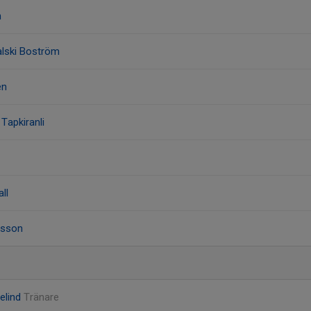
n
alski Boström
én
 Tapkiranli
ll
nsson
nelind
Tränare