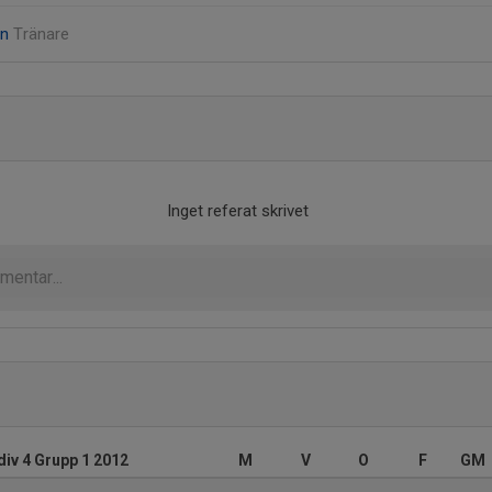
on
Tränare
Inget referat skrivet
iv 4 Grupp 1 2012
M
V
O
F
GM