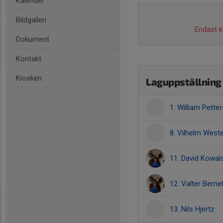
Kalender
Bildgalleri
Endast ka
Dokument
Kontakt
Kiosken
Laguppställning
1. William Pette
8. Vilhelm West
11. David Kowal
12. Valter Berne
13. Nils Hjertz