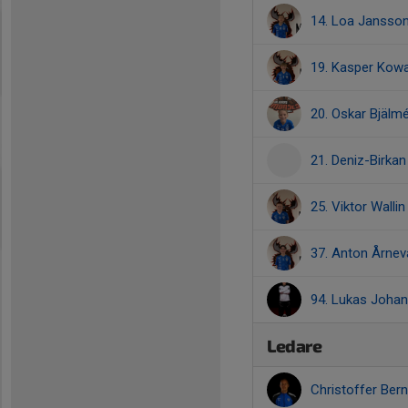
14. Loa Jansso
19. Kasper Kow
20. Oskar Bjälm
21. Deniz-Birkan
25. Viktor Wallin
37. Anton Årneva
94. Lukas Joha
Ledare
Christoffer Ber