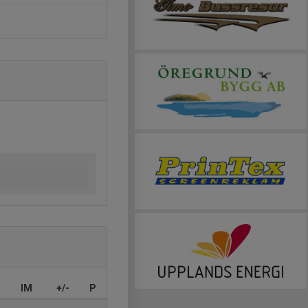
IM
+/-
P