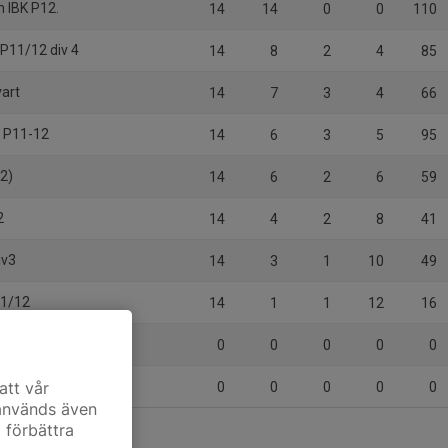
 IBK P12.
14
14
0
0
110
P11/12 div 4
14
8
2
4
85
vart
14
7
3
4
66
 P11-12
14
6
3
5
95
(2)
14
6
2
6
59
2
14
4
2
8
41
iv3
14
3
1
10
49
11/12
14
1
1
12
16
0
0
0
0
0
att vår
0
0
0
0
0
 används även
t förbättra