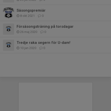
Säsongspremiär
8 okt 2021
0
Försäsongsträning på torsdagar
26 maj 2020
0
Tredje raka segern för U-dam!
10 jan 2020
0