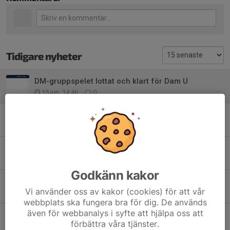
Tidigare nyheter
DM-gruppspelet lottat och klart för Dam U
15 jun, 14:46
0
Se kvällens DM-derby Dam U - Storvreta Ungdom
4 sep 2025
0
Tung förlust i playoff 2:3...
15 apr 2025
0
Godkänn kakor
💥 SISTA HEMMAMATCHEN FÖR DAM U💥
Vi använder oss av kakor (cookies) för att vår
14 apr 2025
0
webbplats ska fungera bra för dig. De används
även för webbanalys i syfte att hjälpa oss att
Huvudtränarens tankar inför sista kvalserien…💭
förbättra våra tjänster.
11 apr 2025
0