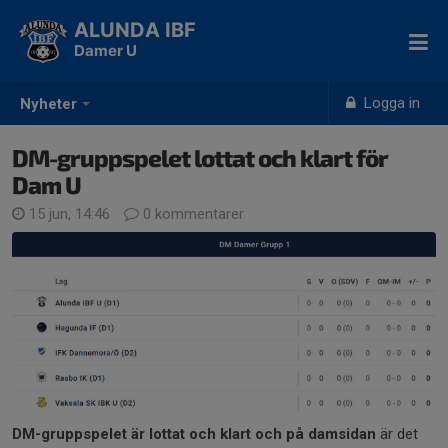
ALUNDA IBF
Damer U
Logga in
Nyheter
DM-gruppspelet lottat och klart för
Dam U
15 jun, 14:46
0 kommentarer
DM-gruppspelet är lottat och klart och på
damsidan
är det