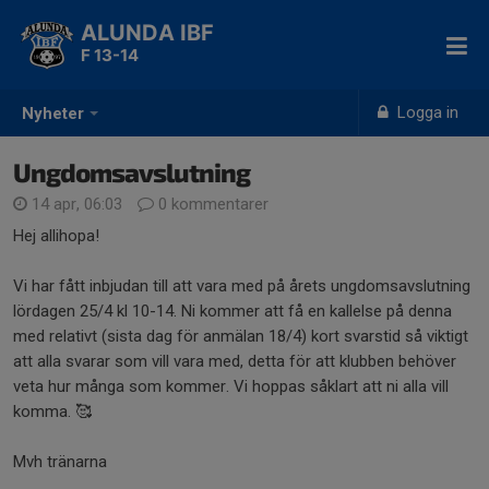
ALUNDA IBF
F 13-14
Logga in
Nyheter
Ungdomsavslutning
14 apr, 06:03
0 kommentarer
Hej allihopa!
Vi har fått inbjudan till att vara med på årets ungdomsavslutning
lördagen 25/4 kl 10-14. Ni kommer att få en kallelse på denna
med relativt (sista dag för anmälan 18/4) kort svarstid så viktigt
att alla svarar som vill vara med, detta för att klubben behöver
veta hur många som kommer. Vi hoppas såklart att ni alla vill
komma. 🥰
Mvh tränarna