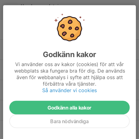
Ungdomsavslutning
14 apr, 06:03
0
November
22 nov 2025
4
Bingolotter
Godkänn kakor
31 okt 2025
0
Vi använder oss av kakor (cookies) för att vår
Allmän info
webbplats ska fungera bra för dig. De används
21 okt 2025
0
även för webbanalys i syfte att hjälpa oss att
förbättra våra tjänster.
Försäljning av chips
Så använder vi cookies
10 okt 2025
4
Påminnelse klubbrabatten!
Godkänn alla kakor
29 sep 2025
0
Bara nödvändiga
Klubbrabatten!
9 sep 2025
0