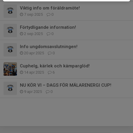
Viktig info om föräldramöte!
7 sep 2025
0
Förtydligande information!
2 sep 2025
0
Info ungdomsavslutningen!
20 apr 2025
0
Cuphelg, kärlek och kämparglöd!
14 apr 2025
6
NU KÖR VI – DAGS FÖR MÄLARENERGI CUP!
9 apr 2025
0