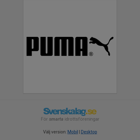
För
smarta
idrottsföreningar
Välj version:
Mobil
|
Desktop