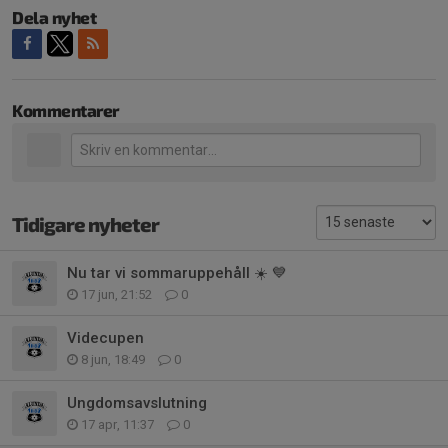
Dela nyhet
Kommentarer
Tidigare nyheter
Nu tar vi sommaruppehåll ☀️ 💙
17 jun, 21:52
0
Videcupen
8 jun, 18:49
0
Ungdomsavslutning
17 apr, 11:37
0