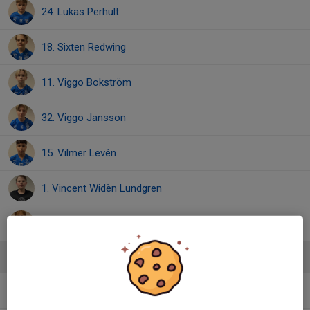
24. Lukas Perhult
18. Sixten Redwing
11. Viggo Bokström
32. Viggo Jansson
15. Vilmer Levén
1. Vincent Widèn Lundgren
42. William Falk
Ledare
Isak Levén
Tränare