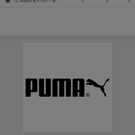
12. Rasbo IK P10/11 div 3
0
0
0