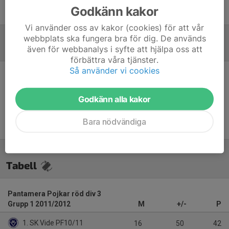
Godkänn kakor
Jonas Ahlinder
Tränare
Vi använder oss av kakor (cookies) för att vår
webbplats ska fungera bra för dig. De används
även för webbanalys i syfte att hjälpa oss att
Referat
förbättra våra tjänster.
Så använder vi cookies
Inget referat skrivet
Godkänn alla kakor
Bara nödvändiga
Tabell
Pantamera Pojkar röd div 3
Grupp 1 2011/2012
M
+/-
P
1. SK Vide PF10/11
16
50
42