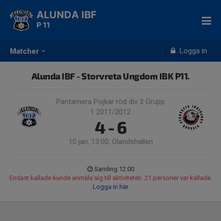
ALUNDA IBF
P 11
Logga in
Matcher
Alunda IBF - Storvreta Ungdom IBK P11.
Pantamera Pojkar röd div 3 Grupp
1 2011/2012
4 - 6
10 jan, 13:00, Olandshallen
Samling 12:00
Endast kallade kunde anmäla sig till aktiviteten. 21 personer var kallade.
Logga in här