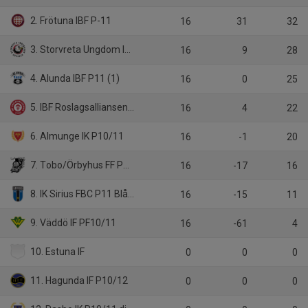
2. Frötuna IBF P-11
16
31
32
3. Storvreta Ungdom IBK P11.
16
9
28
4. Alunda IBF P11 (1)
16
0
25
5. IBF Roslagsalliansen P10/11Ne Svart
16
4
22
6. Almunge IK P10/11
16
-1
20
7. Tobo/Örbyhus FF P11/12 div 3
16
-17
16
8. IK Sirius FBC P11 Blåsvart
16
-15
11
9. Väddö IF PF10/11
16
-61
4
10. Estuna IF
0
0
0
11. Hagunda IF P10/12
0
0
0