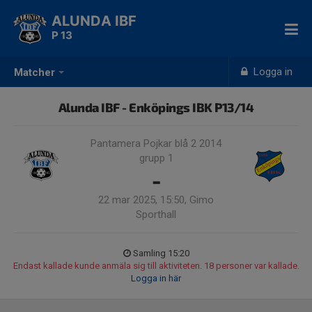
ALUNDA IBF
P 13
Logga in
Matcher
Alunda IBF - Enköpings IBK P13/14
Pantamera Pojkar blå 2 2014
grupp 1
-
22 mar 2025, 15:50, Gimo
Sporthall
Samling 15:20
Endast kallade kunde anmäla sig till aktiviteten. 18 personer var kallade.
Logga in här