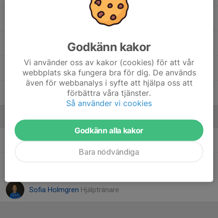
Sebastian Karlsson
, P 14
Ted Green
, P 14
Godkänn kakor
Vi använder oss av kakor (cookies) för att vår
29. Theon Wallmo
, P 14
webbplats ska fungera bra för dig. De används
även för webbanalys i syfte att hjälpa oss att
förbättra våra tjänster.
61. Xander Toikkanen
, P 14
Så använder vi cookies
Ledare
Godkänn alla kakor
Cecilia Wretling
Tränare
Bara nödvändiga
Elin Forslund
Tränare
Sofia Holmgren
Hjälptränare