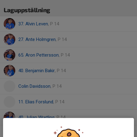
Laguppställning
37. Alvin Leven
, P 14
27. Ante Holmgren
, P 14
65. Aron Pettersson
, P 14
40. Benjamin Bakir
, P 14
Colin Davidsson
, P 14
11. Elias Forslund
, P 14
40. Julian Wretling
, P 14
Liam Segerblad-Faltin
, P 14