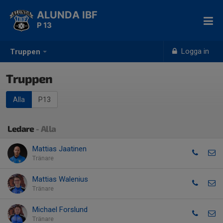
ALUNDA IBF
P 13
Logga in
Truppen
Truppen
Alla
P13
Ledare
- Alla
Mattias Jaatinen
Tränare
Mattias Walenius
Tränare
Michael Forslund
Tränare