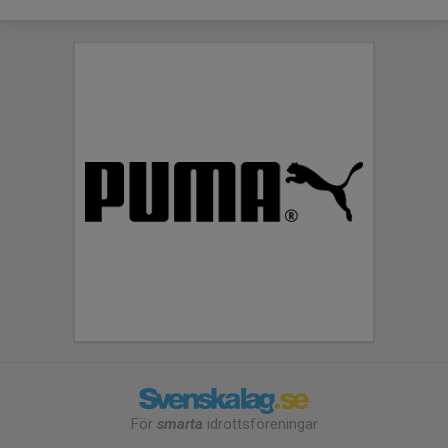
För
smarta
idrottsföreningar