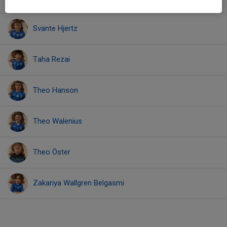
Svante Hjertz
Taha Rezai
Theo Hanson
Theo Walenius
Theo Öster
Zakariya Wallgren Belgasmi