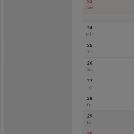
23
Sön
24
Mån
25
Tis
26
Ons
27
Tor
28
Fre
29
Lör
30