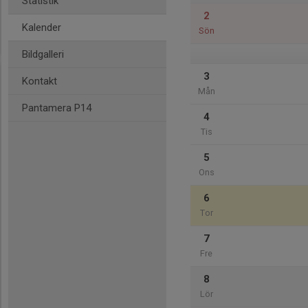
Statistik
2
Kalender
Sön
Bildgalleri
3
Kontakt
Mån
Pantamera P14
4
Tis
5
Ons
6
Tor
7
Fre
8
Lör