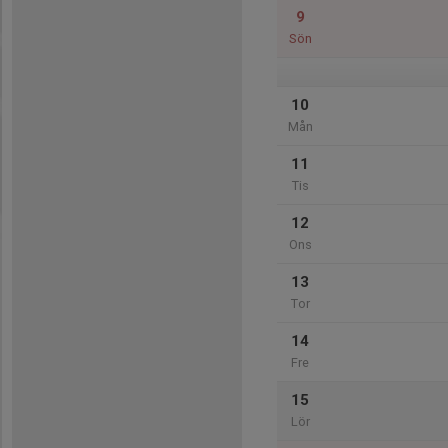
9
Sön
10
Mån
11
Tis
12
Ons
13
Tor
14
Fre
15
Lör