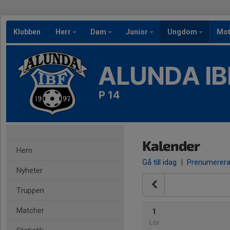
Klubben
Herr
Dam
Junior
Ungdom
Mot
ALUNDA IB
P 14
Kalender
Hem
Gå till idag
|
Prenumerer
Nyheter
Truppen
Matcher
1
Lör