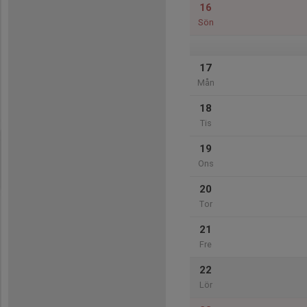
16
Sön
17
Mån
18
Tis
19
Ons
20
Tor
21
Fre
22
Lör