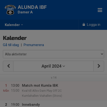
ALUNDA IBF
Damer A
Logga in
Kalender
Kalender
Gå till idag
|
Prenumerera
April 2024
v.14
1
13:00
Match mot Kumla IBK
15:00
Mån
Kval till Allsv Dam Play Off 2C
Kumlahallen Viahallen (Stora)
2
19:00
Innebandy