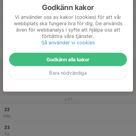
Godkänn kakor
17
Vi använder oss av kakor (cookies) för att vår
Ons
webbplats ska fungera bra för dig. De används
18
även för webbanalys i syfte att hjälpa oss att
förbättra våra tjänster.
Tor
Så använder vi cookies
19
Fre
Godkänn alla kakor
20
Lör
Bara nödvändiga
21
Sön
v.17
22
Mån
23
Tis