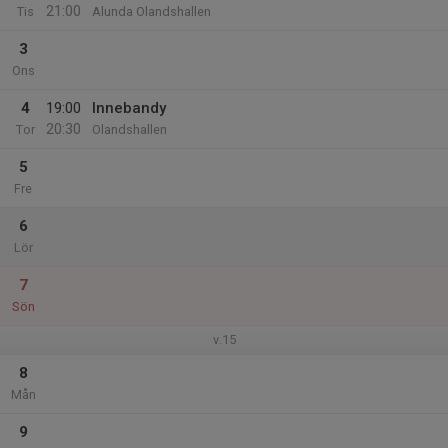
21:00
Tis
Alunda Olandshallen
3
Ons
4
19:00
Innebandy
20:30
Tor
Olandshallen
5
Fre
6
Lör
7
Sön
v.15
8
Mån
9