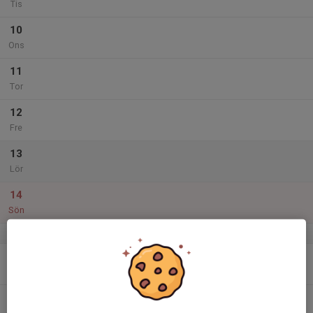
Tis
10
Ons
11
Tor
12
Fre
13
Lör
14
Sön
v.16
15
Mån
16
Tis