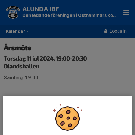
ALUNDA IBF
Den ledande föreningen i Östhammars kommun!
Logga in
Kalender
Årsmöte
Torsdag 11 jul 2024, 19:00-20:30
Olandshallen
Samling: 19:00