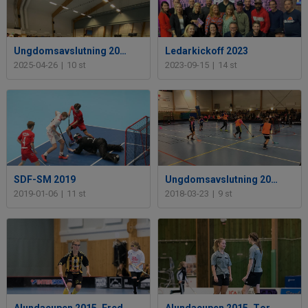
Ungdomsavslutning 2025
Ledarkickoff 2023
2025-04-26
|
10 st
2023-09-15
|
14 st
SDF-SM 2019
Ungdomsavslutning 2018
2019-01-06
|
11 st
2018-03-23
|
9 st