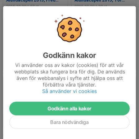
Alundacupen 2015, Fredag 30/10, Olandshallen
Alundacupen 2015, Torsdag 29/10, Gimo Sph
2015-10-30
|
57 st
2015-10-29
|
39 st
Godkänn kakor
Alundacupen 2015, Torsdag 29/10, Olandshallen
Alundacupen 2015, Onsdag 28/10, Olandshallen
Vi använder oss av kakor (cookies) för att vår
2015-10-29
|
50 st
2015-10-28
|
65 st
webbplats ska fungera bra för dig. De används
även för webbanalys i syfte att hjälpa oss att
förbättra våra tjänster.
Så använder vi cookies
Godkänn alla kakor
Alundacupen 2015, Måndag 26/10, Olandshallen
Ungdomsavslutning 2015.03.27
Bara nödvändiga
2015-10-26
|
62 st
2015-03-27
|
102 st