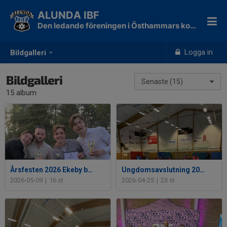
ALUNDA IBF
Den ledande föreningen i Östhammars kommun!
Logga in
Bildgalleri
Bildgalleri
Senaste (15)
15 album
Årsfesten 2026 Ekeby bygdegård
Ungdomsavslutning 2026
2026-05-09
|
16 st
2026-04-25
|
23 st