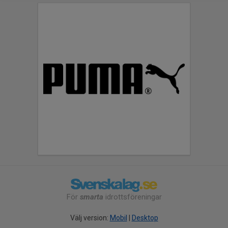
För
smarta
idrottsföreningar
Välj version:
Mobil
|
Desktop