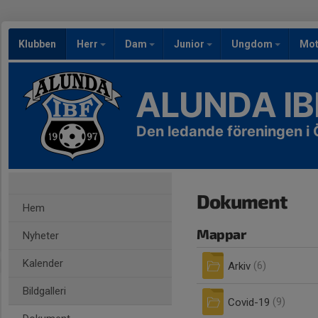
Klubben
Herr
Dam
Junior
Ungdom
Mot
ALUNDA IB
Den ledande föreningen 
Dokument
Hem
Mappar
Nyheter
Kalender
Arkiv
(6)
Bildgalleri
Covid-19
(9)