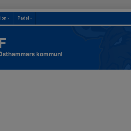
ion
Padel
F
i Östhammars kommun!