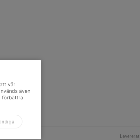
att vår
 används även
t förbättra
ändiga
Levererat