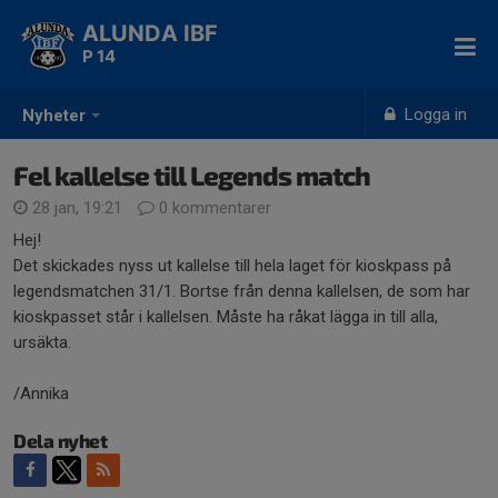
ALUNDA IBF
P 14
Logga in
Nyheter
Fel kallelse till Legends match
28 jan, 19:21
0 kommentarer
Hej!
Det skickades nyss ut kallelse till hela laget för kioskpass på
legendsmatchen 31/1. Bortse från denna kallelsen, de som har
kioskpasset står i kallelsen. Måste ha råkat lägga in till alla,
ursäkta.
/Annika
Dela nyhet