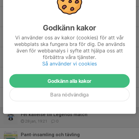
1 mar, 12:37
0
Kioskinstruktioner + Pantamera
25 feb, 21:02
1
Godkänn kakor
Fel kallelse till kioskpass 28/2
Vi använder oss av kakor (cookies) för att vår
19 feb, 08:11
0
webbplats ska fungera bra för dig. De används
även för webbanalys i syfte att hjälpa oss att
Avslutningscup IFU 26/4-2026
förbättra våra tjänster.
12 feb, 20:50
0
Så använder vi cookies
Försäljning Påskmix
Godkänn alla kakor
9 feb, 19:23
0
Försäljning Påskmix Lagshoppen
Bara nödvändiga
3 feb, 09:04
0
Fel kallelse till Legends match
28 jan, 19:21
0
Pant-insamling och tävling