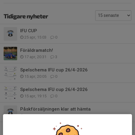
Tidigare nyheter
IFU CUP
25 apr, 15:03
0
Föräldramatch!
17 apr, 20:31
3
Spelschema IFU cup 26/4-2026
15 apr, 20:05
0
Spelschema IFU cup 26/4-2026
15 apr, 19:15
0
Påskförsäljningen klar att hämta
26 mar, 21:44
0
Påskmix Försäljning sista dag 11/3