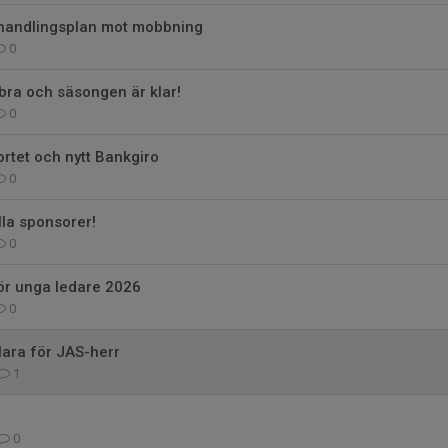
 handlingsplan mot mobbning
0
bra och säsongen är klar!
0
ortet och nytt Bankgiro
0
la sponsorer!
0
ör unga ledare 2026
0
ara för JAS-herr
1
0