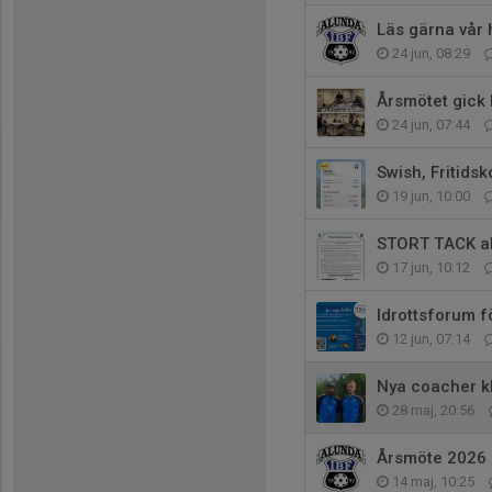
Läs gärna vår
24 jun, 08:29
Årsmötet gick 
24 jun, 07:44
Swish, Fritidsk
19 jun, 10:00
STORT TACK al
17 jun, 10:12
Idrottsforum f
12 jun, 07:14
Nya coacher kl
28 maj, 20:56
Årsmöte 2026
14 maj, 10:25