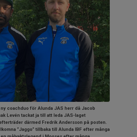
n ny coachduo för Alunda JAS herr då Jacob
k Levén tackat ja till att leda JAS-laget
terträder därmed Fredrik Andersson på posten.
välkomna ”Jaggo” tillbaka till Alunda IBF efter många
r en målvaktslegend i Mooses efter många