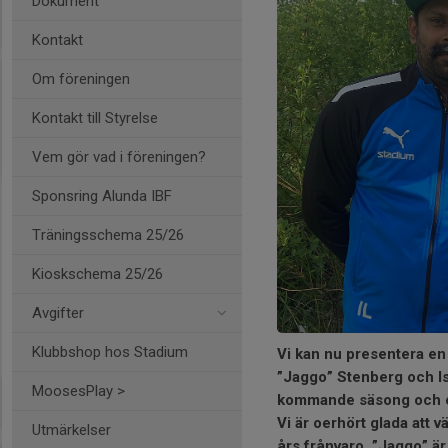
Dokument
Kontakt
Om föreningen
Kontakt till Styrelse
Vem gör vad i föreningen?
Sponsring Alunda IBF
Träningsschema 25/26
Kioskschema 25/26
Avgifter
Klubbshop hos Stadium
Vi kan nu presentera e
”Jaggo” Stenberg och Isa
MoosesPlay >
kommande säsong och ef
Vi är oerhört glada att 
Utmärkelser
års frånvaro. ”Jaggo” ä