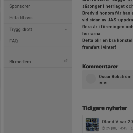
säsonger i herrlaget och 
Sponsorer
Bredvid honom får han a
Hitta till oss
vid sidan av JAS-uppdrag
flera år i föreningen oc
Trygg idrott
herrarna.
Detta blir en bra konste
FAQ
framfart i vinter!
Bli medlem
Kommentarer
Oscar Bokström
🔥🔥
Tidigare nyheter
Oland Visar 20
29 jun, 14:45