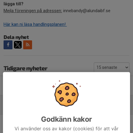
lägga till?
Mejla föreningen på adressen:
innebandy@alundaibf.se
Här kan ni läsa handlingsplanen!
Dela nyhet
Tidigare nyheter
Oland Visar 2026 - Alunda IBF på plats!
29 jun, 14:45
0
Läs gärna vår handlingsplan mot mobbning
24 jun, 08:29
0
Godkänn kakor
Årsmötet gick bra och säsongen är klar!
24 jun, 07:44
0
Vi använder oss av kakor (cookies) för att vår