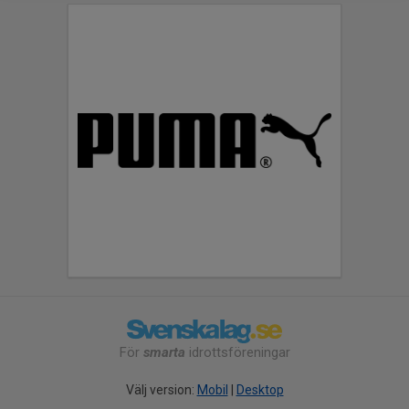
För
smarta
idrottsföreningar
Välj version:
Mobil
|
Desktop