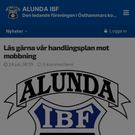
ALUNDA IBF
Den ledande föreningen i Östhammars kommun!
Logga in
Nyheter
Läs gärna vår handlingsplan mot
mobbning
24 jun, 08:29
0 kommentarer