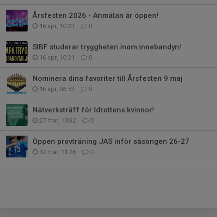
Årsfesten 2026 - Anmälan är öppen!
16 apr, 10:23
0
SIBF studerar tryggheten inom innebandyn!
16 apr, 10:21
0
Nominera dina favoriter till Årsfesten 9 maj
16 apr, 06:53
0
Nätverksträff för Idrottens kvinnor!
27 mar, 10:32
0
Öppen provträning JAS inför säsongen 26-27
12 mar, 11:26
0