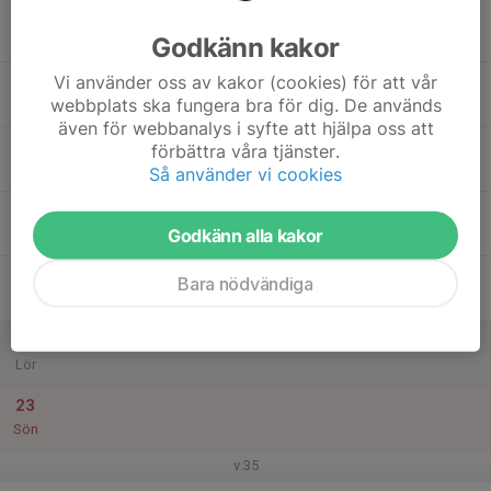
17
Godkänn kakor
Mån
Vi använder oss av kakor (cookies) för att vår
18
webbplats ska fungera bra för dig. De används
Tis
även för webbanalys i syfte att hjälpa oss att
19
förbättra våra tjänster.
Ons
Så använder vi cookies
20
Godkänn alla kakor
Tor
21
Bara nödvändiga
Fre
22
Lör
23
Sön
v.35