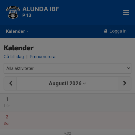
ALUNDA IBF
P 13
Logga in
Kalender
Kalender
Gå till idag
|
Prenumerera
Augusti 2026
1
Lör
2
Sön
v.32