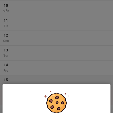
10
Mån
11
Tis
12
Ons
13
Tor
14
Fre
15
Lör
16
Sön
v.34