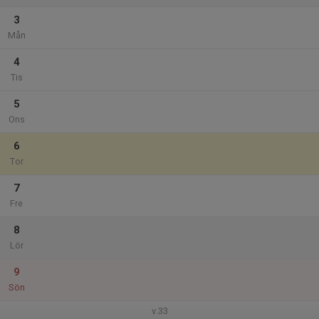
3
Mån
4
Tis
5
Ons
6
Tor
7
Fre
8
Lör
9
Sön
v.33